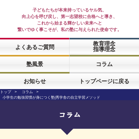
子どもたちが本来持っているヤル気、
向上心を呼び戻し、第一志望校に合格へと導き、
これから始まる輝かしい未来へと
繋いでゆく事こそが、私の塾に与えられた使命です。
教育理念
よくあるご質問
指導理念
塾風景
コラム
お知らせ
トップページに戻る
トップ
コラム
小学生の勉強習慣が身につく塾|秀学舎の自立学習メソッド
コラム