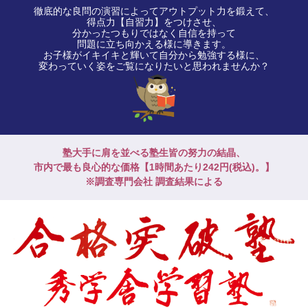
徹底的な良問の演習によってアウトプット力を鍛えて、
得点力【自習力】をつけさせ、
分かったつもりではなく自信を持って
問題に立ち向かえる様に導きます。
お子様がイキイキと輝いて自分から勉強する様に、
変わっていく姿をご覧になりたいと思われませんか？
塾大手に肩を並べる塾生皆の努力の結晶、
市内で最も良心的な価格【1時間あたり242円(税込)。】
※調査専門会社 調査結果による